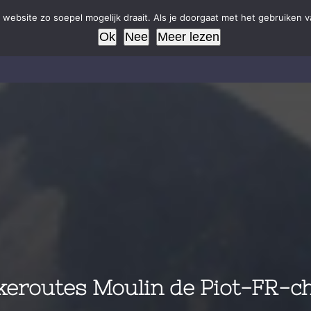
website zo soepel mogelijk draait. Als je doorgaat met het gebruiken v
Ok
Nee
Meer lezen
Home
Campings
Uw tent
Boeken
Activite
eroutes Moulin de Piot-FR-ch