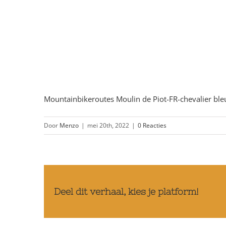
Mountainbikeroutes Moulin de Piot-FR-chevalier ble
Door
Menzo
|
mei 20th, 2022
|
0 Reacties
Deel dit verhaal, kies je platform!