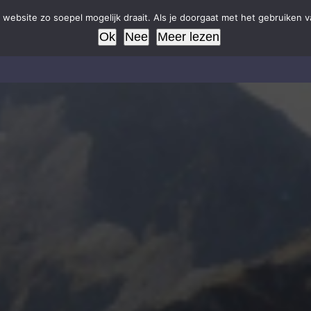
website zo soepel mogelijk draait. Als je doorgaat met het gebruiken v
Ok
Nee
Meer lezen
Home
Campings
Uw tent
Boeken
Activite