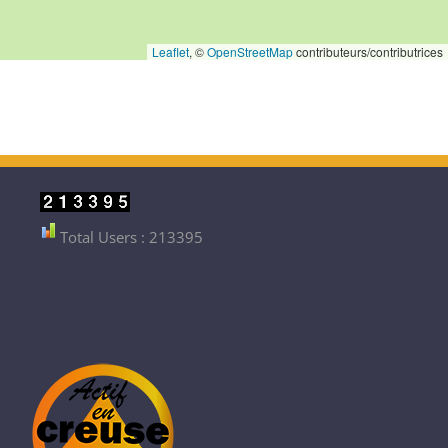
Leaflet
, ©
OpenStreetMap
contributeurs/contributrices
Total Users : 213395